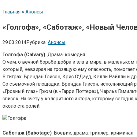
Главная
»
Анонсы
«Голгофа», «Саботаж», «Новый Чело
29.03.2014
Рубрика:
Анонсы
Голгофа (Calvary)
. Драма, комедия
О чем: о вечной борьбе добра и зла в мире, в маленьком
который, невзирая на грозящую ему опасность, помогае
В титрах: Брендан Глисон, Крис О’Дауд, Келли Райлли и др
Со съемочной площадки. Брендан Глисон, исполняющий р
«Грозный глаз» Грюм (в «Гарри Поттере»), Чарльз Гамиль
список. На счету у колоритного актера, которому сегодня
около ста ролей.
Саботаж (Sabotage)
. Боевик, драма, триллер, криминал