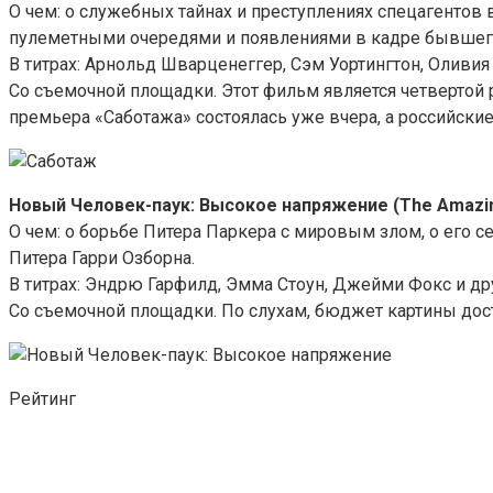
О чем: о служебных тайнах и преступлениях спецагенто
пулеметными очередями и появлениями в кадре бывшего
В титрах: Арнольд Шварценеггер, Сэм Уортингтон, Оливия
Со съемочной площадки. Этот фильм является четвертой
премьера «Саботажа» состоялась уже вчера, а российски
Новый Человек-паук: Высокое напряжение (The Amazin
О чем: о борьбе Питера Паркера с мировым злом, о его с
Питера Гарри Озборна.
В титрах: Эндрю Гарфилд, Эмма Стоун, Джейми Фокс и др
Со съемочной площадки. По слухам, бюджет картины дост
Рейтинг