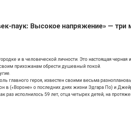
век-паук: Высокое напряжение» — тр
 городке и в человеческой личности. Это настоящая черна
т своим прихожанам обрести душевный покой.
угие.
оль главного героя, известен своими весьма разноплано
тон в («Вороне» о последних днях жизни Эдгара По) и Дже
 как раз исполнилось 59 лет, отца четырех детей, на прот