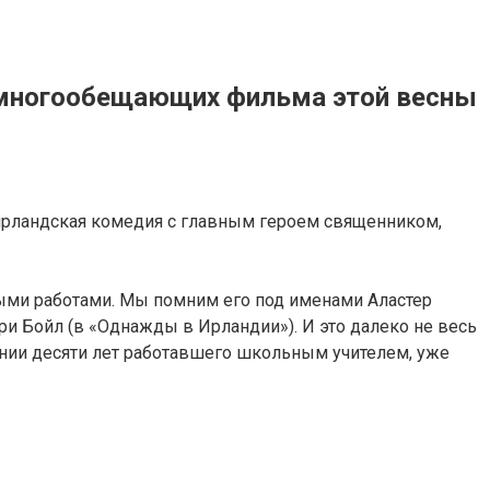
и многообещающих фильма этой весны
я ирландская комедия с главным героем священником,
выми работами. Мы помним его под именами Аластер
йри Бойл (в «Однажды в Ирландии»). И это далеко не весь
яжении десяти лет работавшего школьным учителем, уже