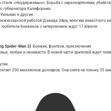
в в стиле «Неудержимых». Борьба с наркокартелями, убий
 губернатора Калифорнии.
 Уильямс и другие.
 режиссерской работой Дэвида Эйра, многим известного к
е любители боевиков с нетерпением ждут 17 апреля.
g Spider-Man 2)
. Боевик, фэнтези, приключения
емье, любви и ненависти. В новой части зрителей ждет поя
угие.
игает 250 миллионов долларов. Она снята на пленку 35 мм