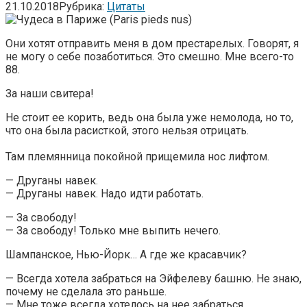
21.10.2018
Рубрика:
Цитаты
Они хотят отправить меня в дом престарелых. Говорят, я
не могу о себе позаботиться. Это смешно. Мне всего-то
88.
За наши свитера!
Не стоит ее корить, ведь она была уже немолода, но то,
что она была расисткой, этого нельзя отрицать.
Там племянница покойной прищемила нос лифтом.
— Друганы навек.
— Друганы навек. Надо идти работать.
— За свободу!
— За свободу! Только мне выпить нечего.
Шампанское, Нью-Йорк… А где же красавчик?
— Всегда хотела забраться на Эйфелеву башню. Не знаю,
почему не сделала это раньше.
— Мне тоже всегда хотелось на нее забраться.