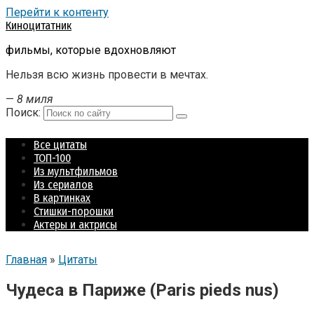
Перейти к контенту
Киноцитатник
фильмы, которые вдохновляют
Нельзя всю жизнь провести в мечтах.
—
8 миля
Поиск:
Все цитаты
ТОП-100
Из мультфильмов
Из сериалов
В картинках
Стишки-порошки
Актеры и актрисы
Главная
»
Цитаты
Чудеса в Париже (Paris pieds nus)