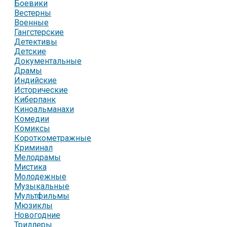
Боевики
Вестерны
Военные
Гангстерские
Детективы
Детские
Документальные
Драмы
Индийские
Исторические
Киберпанк
Киноальманахи
Комедии
Комиксы
Короткометражные
Криминал
Мелодрамы
Мистика
Молодежные
Музыкальные
Мультфильмы
Мюзиклы
Новогодние
Триллеры