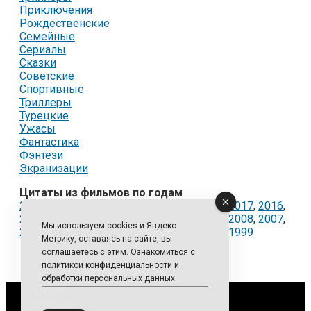
Приключения
Рождественские
Семейные
Сериалы
Сказки
Советские
Спортивные
Триллеры
Турецкие
Ужасы
Фантастика
Фэнтези
Экранизации
Цитаты из фильмов по годам
2024
,
2023
,
2022
,
2021
,
2020
,
2019
,
2018
,
2017
,
2016
,
2015
,
2014
,
2013
,
2012
,
2011
,
2010
,
2009
,
2008
,
2007
,
Мы используем cookies и Яндекс
2006
,
2005
,
2004
,
2003
,
2002
,
2001
,
2000
,
1999
Метрику, оставаясь на сайте, вы
соглашаетесь с этим. Ознакомиться с
политикой конфиденциальности и
обработки персональных данных
Актеры
.
Актрисы