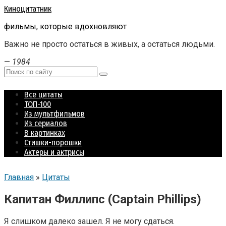
Перейти
Киноцитатник
к
фильмы, которые вдохновляют
контенту
Важно не просто остаться в живых, а остаться людьми.
—
1984
Поиск:
Все цитаты
ТОП-100
Из мультфильмов
Из сериалов
В картинках
Стишки-порошки
Актеры и актрисы
Главная
»
Цитаты
Капитан Филлипс (Captain Phillips)
Я слишком далеко зашел. Я не могу сдаться.