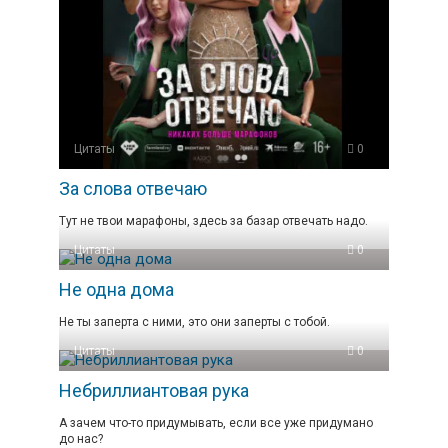
Цитаты
0
За слова отвечаю
Тут не твои марафоны, здесь за базар отвечать надо.
Цитаты
0
Не одна дома
Не ты заперта с ними, это они заперты с тобой.
Цитаты
0
Небриллиантовая рука
А зачем что-то придумывать, если все уже придумано
до нас?