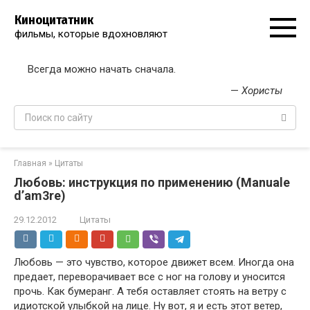
Перейти
Киноцитатник
к
фильмы, которые вдохновляют
контенту
Всегда можно начать сначала.
—
Хористы
Поиск:
Главная
»
Цитаты
Любовь: инструкция по применению (Manuale
d’am3re)
29.12.2012
Цитаты
Любовь — это чувство, которое движет всем. Иногда она
предает, переворачивает все с ног на голову и уносится
прочь. Как бумеранг. А тебя оставляет стоять на ветру с
идиотской улыбкой на лице. Ну вот, я и есть этот ветер,