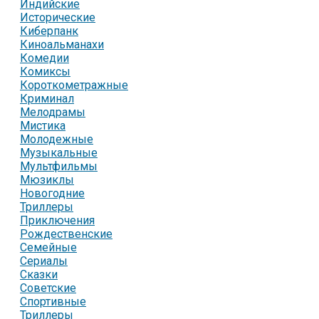
Индийские
Исторические
Киберпанк
Киноальманахи
Комедии
Комиксы
Короткометражные
Криминал
Мелодрамы
Мистика
Молодежные
Музыкальные
Мультфильмы
Мюзиклы
Новогодние
Триллеры
Приключения
Рождественские
Семейные
Сериалы
Сказки
Советские
Спортивные
Триллеры