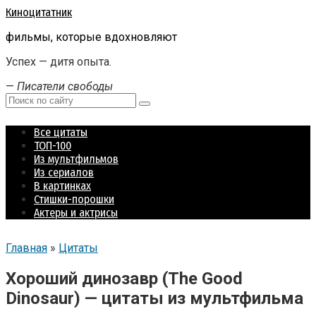
Перейти
Киноцитатник
к
фильмы, которые вдохновляют
контенту
Успех — дитя опыта.
—
Писатели свободы
Поиск:
Все цитаты
ТОП-100
Из мультфильмов
Из сериалов
В картинках
Стишки-порошки
Актеры и актрисы
Главная
»
Цитаты
Хороший динозавр (The Good
Dinosaur) — цитаты из мультфильма