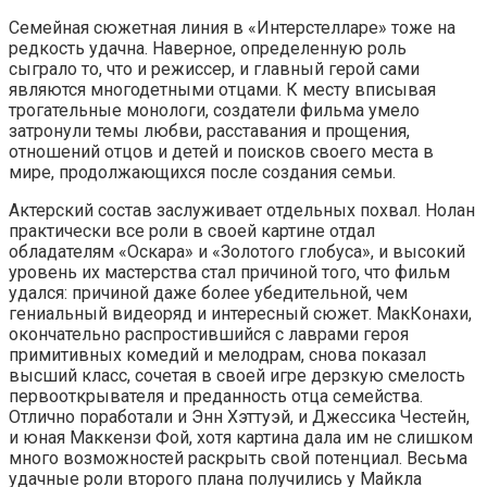
Семейная сюжетная линия в «Интерстелларе» тоже на
редкость удачна. Наверное, определенную роль
сыграло то, что и режиссер, и главный герой сами
являются многодетными отцами. К месту вписывая
трогательные монологи, создатели фильма умело
затронули темы любви, расставания и прощения,
отношений отцов и детей и поисков своего места в
мире, продолжающихся после создания семьи.
Актерский состав заслуживает отдельных похвал. Нолан
практически все роли в своей картине отдал
обладателям «Оскара» и «Золотого глобуса», и высокий
уровень их мастерства стал причиной того, что фильм
удался: причиной даже более убедительной, чем
гениальный видеоряд и интересный сюжет. МакКонахи,
окончательно распростившийся с лаврами героя
примитивных комедий и мелодрам, снова показал
высший класс, сочетая в своей игре дерзкую смелость
первооткрывателя и преданность отца семейства.
Отлично поработали и Энн Хэттуэй, и Джессика Честейн,
и юная Маккензи Фой, хотя картина дала им не слишком
много возможностей раскрыть свой потенциал. Весьма
удачные роли второго плана получились у Майкла