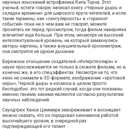
научных изысканий астрофизика Кипа Торна. Этот
ученый, кстати говоря, написал книгу «Черные дыры и
складки времени» для широкого круга читателей, и если
такие термины, как «сингулярность» и «горизонт
событий» пока ни о чем вам не говорят, можете
прочитать ее перед просмотром, тогда фильм наверняка
впечатлит еще больше. При этом, несмотря на высокий
интеллектуальный уровень, на который замахнулись
авторы картины, а также внушительный хронометраж,
она смотрится на одном дыхании.
Бережное отношение создателей «Интерстеллара» к
науке прослеживается не только в сюжете фильма, но и,
конечно же, в его спецэффектах. Несмотря на то, что
кино не снимали в 3D-формате, изображение «кротовой
норы», Черной дыры и космоса в целом просто
бесподобно: это тот редкий случай, когда они показаны
именно такими, какими являются согласно результатам
научных наблюдений.
Саундтрек Ханса Циммера завораживает и восхищает:
можно сказать, что он порадовал киноманов работой
высочайшего уровня, в очередной раз
подтверждающей его талант.