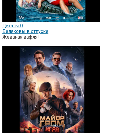
Цитаты
0
Беляковы в отпуске
Жеваная вафля!