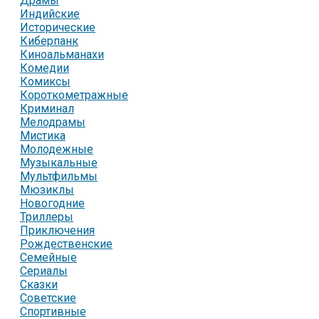
Драмы
Индийские
Исторические
Киберпанк
Киноальманахи
Комедии
Комиксы
Короткометражные
Криминал
Мелодрамы
Мистика
Молодежные
Музыкальные
Мультфильмы
Мюзиклы
Новогодние
Триллеры
Приключения
Рождественские
Семейные
Сериалы
Сказки
Советские
Спортивные