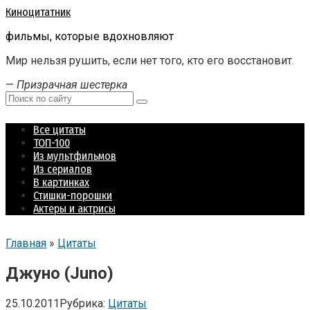
Перейти
Киноцитатник
к
фильмы, которые вдохновляют
контенту
Мир нельзя рушить, если нет того, кто его восстановит.
—
Призрачная шестерка
Поиск:
Все цитаты
ТОП-100
Из мультфильмов
Из сериалов
В картинках
Стишки-порошки
Актеры и актрисы
Главная
»
Цитаты
Джуно (Juno)
25.10.2011
Рубрика:
Цитаты