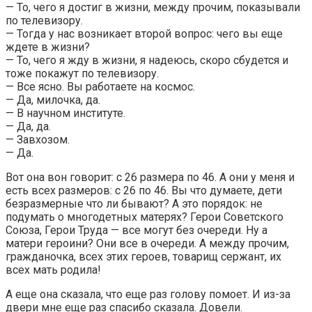
— То, чего я достиг в жизни, между прочим, показывали
по телевизору.
— Тогда у нас возникает второй вопрос: чего вы еще
ждете в жизни?
— То, чего я жду в жизни, я надеюсь, скоро сбудется и
тоже покажут по телевизору.
— Все ясно. Вы работаете на космос.
— Да, милочка, да.
— В научном институте.
— Да, да.
— Завхозом.
— Да.
Вот она вон говорит: с 26 размера по 46. А они у меня и
есть всех размеров: с 26 по 46. Вы что думаете, дети
безразмерные что ли бывают? А это порядок: не
подумать о многодетных матерях? Герои Советского
Союза, Герои Труда — все могут без очереди. Ну а
матери героини? Они все в очереди. А между прочим,
гражданочка, всех этих героев, товарищ сержант, их
всех мать родила!
А еще она сказала, что еще раз голову помоет. И из-за
двери мне еще раз спасибо сказала. Довели.