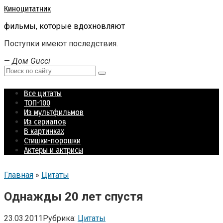
Перейти
Киноцитатник
к
фильмы, которые вдохновляют
контенту
Поступки имеют последствия.
—
Дом Gucci
Поиск:
Все цитаты
ТОП-100
Из мультфильмов
Из сериалов
В картинках
Стишки-порошки
Актеры и актрисы
Главная
»
Цитаты
Однажды 20 лет спустя
23.03.2011
Рубрика:
Цитаты