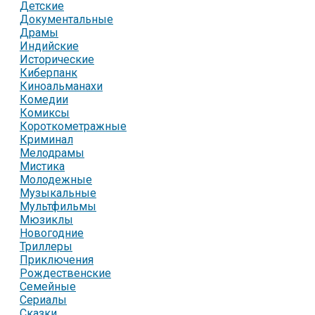
Детские
Документальные
Драмы
Индийские
Исторические
Киберпанк
Киноальманахи
Комедии
Комиксы
Короткометражные
Криминал
Мелодрамы
Мистика
Молодежные
Музыкальные
Мультфильмы
Мюзиклы
Новогодние
Триллеры
Приключения
Рождественские
Семейные
Сериалы
Сказки