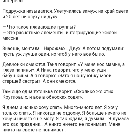
интересы.
Подружка называется. Улетучилась замуж на край света
и 20 лет ни слуху ни духу.
— Что такое плавающие группы?
— Это расчетные элементы, интегрирующие жилой
массив.
Знаешь, мечтала… Нарожаю… Двух. А потом подумали:
пусть уж лучше один, но чтоб у него все было.
Девчонки смеются. Таня говорит: «У меня нос мамин, а
глаза папины». А Нина говорит, что у меня уши
бабушкины. А я говорю: «Зато я ношу юбку моей
старшей сестры». А они смеются.
Там еще одна тетенька говорит: «Сколько же этих
Кругловых, и все в обносках ходят».
Я днем и ночью хочу спать. Много-много лет. Я хочу
только спать. Я никогда не отдохну. Я больше ничего не
хочу и ничего я не могу. Я так ждала, я думала… Я думала:
это как праздник… А никто ничего не понимает. Меня
никто на свете не понимает…