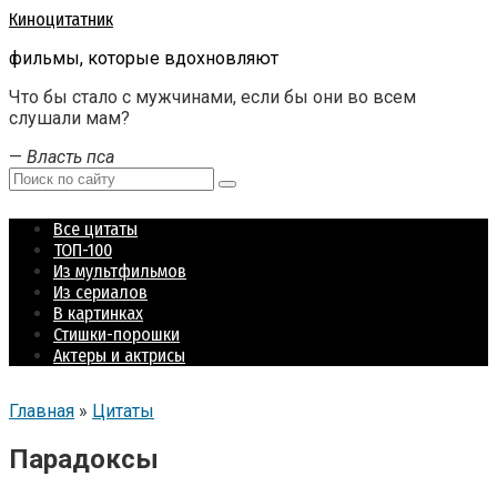
Перейти
Киноцитатник
к
фильмы, которые вдохновляют
контенту
Что бы стало с мужчинами, если бы они во всем
слушали мам?
—
Власть пса
Поиск:
Все цитаты
ТОП-100
Из мультфильмов
Из сериалов
В картинках
Стишки-порошки
Актеры и актрисы
Главная
»
Цитаты
Парадоксы