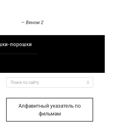
—
Веном 2
шки-порошки
Поиск:
Алфавитный указатель по
фильмам