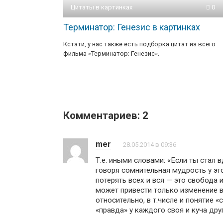
Цитаты в картинках
0
Терминатор: Генезис в картинках
Кстати, у нас также есть подборка цитат из всего
фильма «Терминатор: Генезис».
Комментариев: 2
mer
28.05.2014 в 09:36
Т.е. иными словами: «Если ты стал 
говоря сомнительная мудрость у эт
потерять всех и вся — это свобода
может привести только изменение вн
относительно, в т.числе и понятие «
«правда» у каждого своя и куча дру