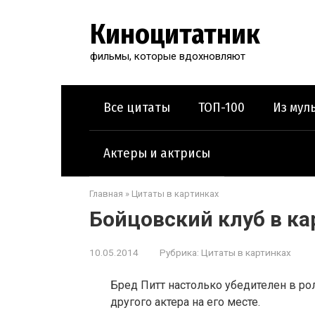
Перейти
к
Киноцитатник
контенту
фильмы, которые вдохновляют
Все цитаты
ТОП-100
Из мул
Актеры и актрисы
Главная
»
Цитаты в картинках
Бойцовский клуб в ка
10.05.2014
Рубрика:
Цитаты в картинках
Бред Питт настолько убедителен в ро
другого актера на его месте.