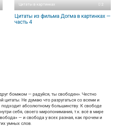
Цитаты в картинках
2
Цитаты из фильма Догма в картинках —
часть 4
вдруг бомжом — радуйся, ты свободен». Честно
ой цитаты. Не думаю что разругаться со всеми и
 и подходит абсолютному большинству. К свободе
утри себя, своего миропонимания, т.к. всё в мире
свобода» — и свобода у всех разная, как прочем и
гих умных слов.