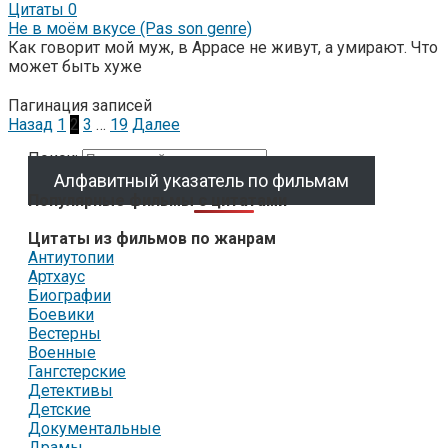
Цитаты
0
Не в моём вкусе (Pas son genre)
Как говорит мой муж, в Аррасе не живут, а умирают. Что
может быть хуже
Пагинация записей
Назад
1
2
3
…
19
Далее
Поиск:
Алфавитный указатель по фильмам
Популярные фильмы с цитатами
Цитаты из фильмов по жанрам
Антиутопии
Артхаус
Биографии
Боевики
Вестерны
Военные
Гангстерские
Детективы
Детские
Документальные
Драмы