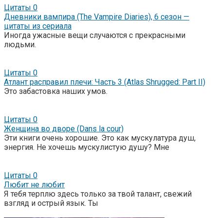
Цитаты
0
Дневники вампира (The Vampire Diaries), 6 сезон —
цитаты из сериала
Иногда ужасные вещи случаются с прекрасными
людьми.
Цитаты
0
Атлант расправил плечи: Часть 3 (Atlas Shrugged: Part II)
Это забастовка наших умов.
Цитаты
0
Женщина во дворе (Dans la cour)
Эти книги очень хорошие. Это как мускулатура душ,
энергия. Не хочешь мускулистую душу? Мне
Цитаты
0
Любит не любит
Я тебя терплю здесь только за твой талант, свежий
взгляд и острый язык. Ты