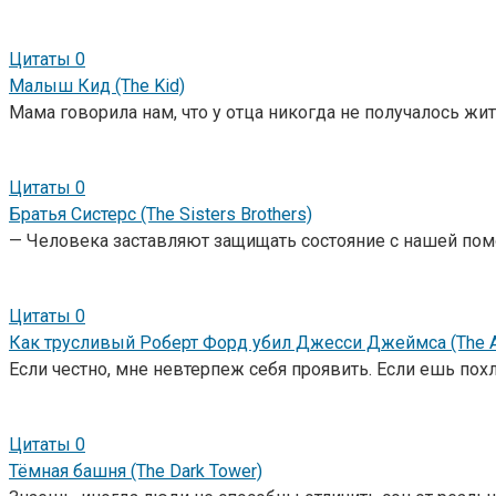
Цитаты
0
Малыш Кид (The Kid)
Мама говорила нам, что у отца никогда не получалось жит
Цитаты
0
Братья Систерс (The Sisters Brothers)
— Человека заставляют защищать состояние с нашей помо
Цитаты
0
Как трусливый Роберт Форд убил Джесси Джеймса (The Ass
Если честно, мне невтерпеж себя проявить. Если ешь пох
Цитаты
0
Тёмная башня (The Dark Tower)