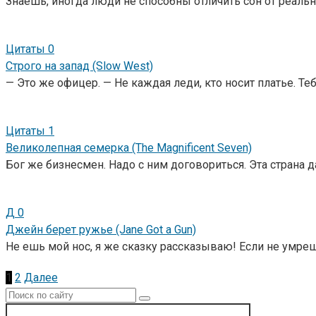
Знаешь, иногда люди не способны отличить сон от реально
Цитаты
0
Строго на запад (Slow West)
— Это же офицер. — Не каждая леди, кто носит платье. Те
Цитаты
1
Великолепная семерка (The Magnificent Seven)
Бог же бизнесмен. Надо с ним договориться. Эта страна 
Д
0
Джейн берет ружье (Jane Got a Gun)
Не ешь мой нос, я же сказку рассказываю! Если не умреш
Пагинация
1
2
Далее
записей
Поиск: