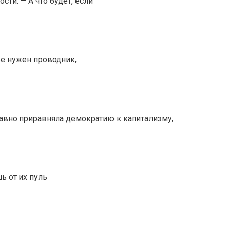
сти. — А что будет, если
бе нужен проводник,
давно приравняла демократию к капитализму,
ь от их пуль