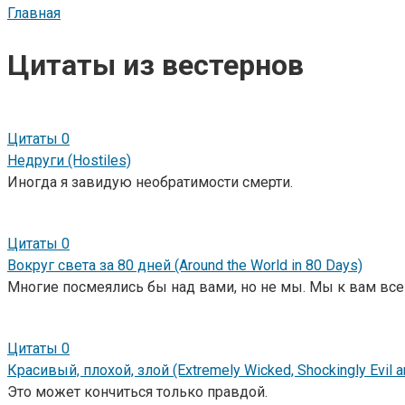
Главная
Цитаты из вестернов
Цитаты
0
Недруги (Hostiles)
Иногда я завидую необратимости смерти.
Цитаты
0
Вокруг света за 80 дней (Around the World in 80 Days)
Многие посмеялись бы над вами, но не мы. Мы к вам все
Цитаты
0
Красивый, плохой, злой (Extremely Wicked, Shockingly Evil an
Это может кончиться только правдой.