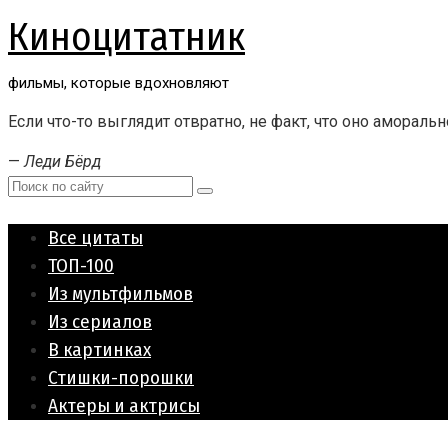
Перейти
Киноцитатник
к
контенту
фильмы, которые вдохновляют
Если что-то выглядит отвратно, не факт, что оно аморальн
—
Леди Бёрд
Поиск:
Все цитаты
ТОП-100
Из мультфильмов
Из сериалов
В картинках
Стишки-порошки
Актеры и актрисы