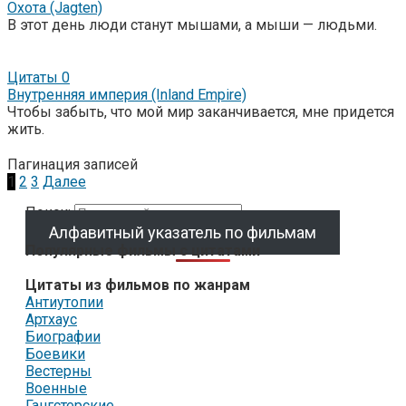
Охота (Jagten)
В этот день люди станут мышами, а мыши — людьми.
Цитаты
0
Внутренняя империя (Inland Empire)
Чтобы забыть, что мой мир заканчивается, мне придется
жить.
Пагинация записей
1
2
3
Далее
Поиск:
Алфавитный указатель по фильмам
Популярные фильмы с цитатами
Цитаты из фильмов по жанрам
Антиутопии
Артхаус
Биографии
Боевики
Вестерны
Военные
Гангстерские