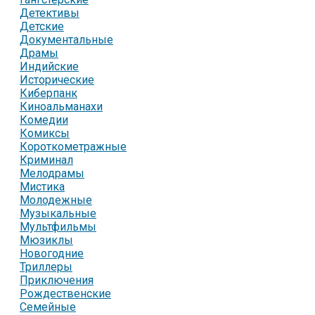
Детективы
Детские
Документальные
Драмы
Индийские
Исторические
Киберпанк
Киноальманахи
Комедии
Комиксы
Короткометражные
Криминал
Мелодрамы
Мистика
Молодежные
Музыкальные
Мультфильмы
Мюзиклы
Новогодние
Триллеры
Приключения
Рождественские
Семейные