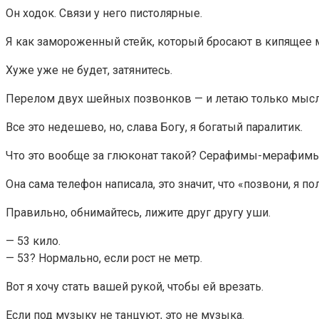
Он ходок. Связи у него пистолярные.
Я как замороженный стейк, который бросают в кипящее ма
Хуже уже не будет, затянитесь.
Перелом двух шейных позвонков — и летаю только мысл
Все это недешево, но, слава Богу, я богатый паралитик.
Что это вообще за глюконат такой? Серафимы-мерафим
Она сама телефон написала, это значит, что «позвони, я по
Правильно, обнимайтесь, лижите друг другу уши.
— 53 кило.
— 53? Нормально, если рост не метр.
Вот я хочу стать вашей рукой, чтобы ей врезать.
Если под музыку не танцуют, это не музыка.