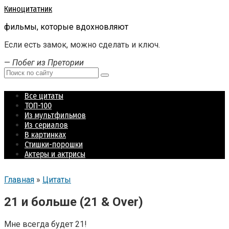
Перейти
Киноцитатник
к
фильмы, которые вдохновляют
контенту
Если есть замок, можно сделать и ключ.
—
Побег из Претории
Поиск:
Все цитаты
ТОП-100
Из мультфильмов
Из сериалов
В картинках
Стишки-порошки
Актеры и актрисы
Главная
»
Цитаты
21 и больше (21 & Over)
Мне всегда будет 21!