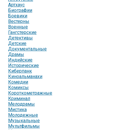
Артхаус
Биографии
Боевики
Вестерны
Военные
Гангстерские
Детективы
Детские
Документальные
Драмы
Индийские
Исторические
Киберпанк
Киноальманахи
Комедии
Комиксы
Короткометражные
Криминал
Мелодрамы
Мистика
Молодежные
Музыкальные
Мультфильмы