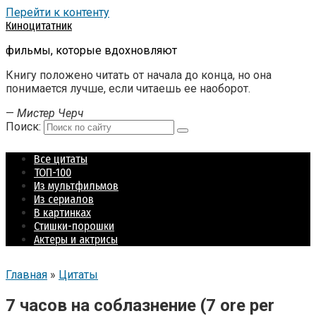
Перейти к контенту
Киноцитатник
фильмы, которые вдохновляют
Книгу положено читать от начала до конца, но она
понимается лучше, если читаешь ее наоборот.
—
Мистер Черч
Поиск:
Все цитаты
ТОП-100
Из мультфильмов
Из сериалов
В картинках
Стишки-порошки
Актеры и актрисы
Главная
»
Цитаты
7 часов на соблазнение (7 ore per