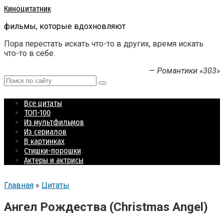
Перейти
Киноцитатник
к
фильмы, которые вдохновляют
контенту
Пора перестать искать что-то в других, время искать
что-то в себе.
—
Романтики «303»
Поиск:
Все цитаты
ТОП-100
Из мультфильмов
Из сериалов
В картинках
Стишки-порошки
Актеры и актрисы
Главная
»
Цитаты
Ангел Рождества (Christmas Angel)