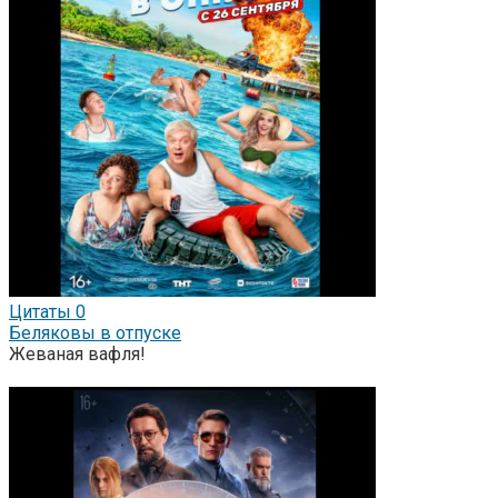
Цитаты
0
Беляковы в отпуске
Жеваная вафля!