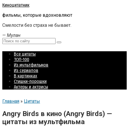
Перейти
Киноцитатник
к
фильмы, которые вдохновляют
контенту
Смелости без страха не бывает.
—
Мулан
Поиск:
Все цитаты
ТОП-100
Из мультфильмов
Из сериалов
В картинках
Стишки-порошки
Актеры и актрисы
Главная
»
Цитаты
Angry Birds в кино (Angry Birds) —
цитаты из мультфильма