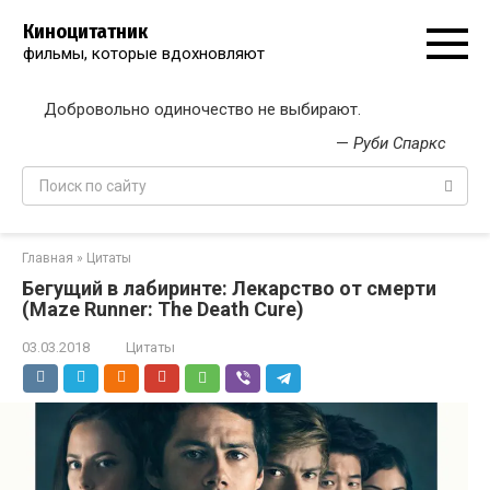
Перейти
Киноцитатник
к
фильмы, которые вдохновляют
контенту
Добровольно одиночество не выбирают.
—
Руби Спаркс
Поиск:
Главная
»
Цитаты
Бегущий в лабиринте: Лекарство от смерти
(Maze Runner: The Death Cure)
03.03.2018
Цитаты