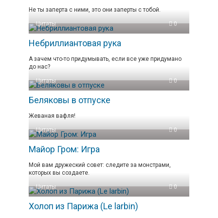
Не ты заперта с ними, это они заперты с тобой.
Цитаты
0
Небриллиантовая рука
А зачем что-то придумывать, если все уже придумано
до нас?
Цитаты
0
Беляковы в отпуске
Жеваная вафля!
Цитаты
0
Майор Гром: Игра
Мой вам дружеский совет: следите за монстрами,
которых вы создаете.
Цитаты
0
Холоп из Парижа (Le larbin)