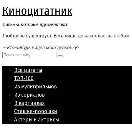
Перейти
Киноцитатник
к
контенту
фильмы, которые вдохновляют
Любви не существует. Есть лишь доказательства любви.
—
Кто-нибудь видел мою девчонку?
Поиск:
Все цитаты
ТОП-100
Из мультфильмов
Из сериалов
В картинках
Стишки-порошки
Актеры и актрисы