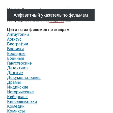
Поиск:
Алфавитный указатель по фильмам
Популярные фильмы с цитатами
Цитаты из фильмов по жанрам
Антиутопии
Артхаус
Биографии
Боевики
Вестерны
Военные
Гангстерские
Детективы
Детские
Документальные
Драмы
Индийские
Исторические
Киберпанк
Киноальманахи
Комедии
Комиксы