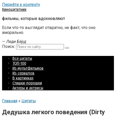
Перейти к контенту
Киноцитатник
фильмы, которые вдохновляют
Если что-то выглядит отвратно, не факт, что оно
аморально.
—
Леди Бёрд
Поиск:
Все цитаты
ТОП-100
Из мультфильмов
Из сериалов
В картинках
Стишки-порошки
Актеры и актрисы
Главная
»
Цитаты
Дедушка легкого поведения (Dirty