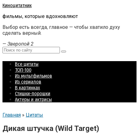
Перейти
Киноцитатник
к
фильмы, которые вдохновляют
контенту
Выбор есть всегда, главное — чтобы хватило духу
сделать верный.
—
Зверопой 2
Поиск:
Все цитаты
ТОП-100
Из мультфильмов
Из сериалов
В картинках
Стишки-порошки
Актеры и актрисы
Главная
»
Цитаты
Дикая штучка (Wild Target)