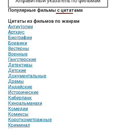
Алфавитный указатель по фильмам
Популярные фильмы с цитатами
Цитаты из фильмов по жанрам
Антиутопии
Артхаус
Биографии
Боевики
Вестерны
Военные
Гангстерские
Детективы
Детские
Документальные
Драмы
Индийские
Исторические
Киберпанк
Киноальманахи
Комедии
Комиксы
Короткометражные
Криминал