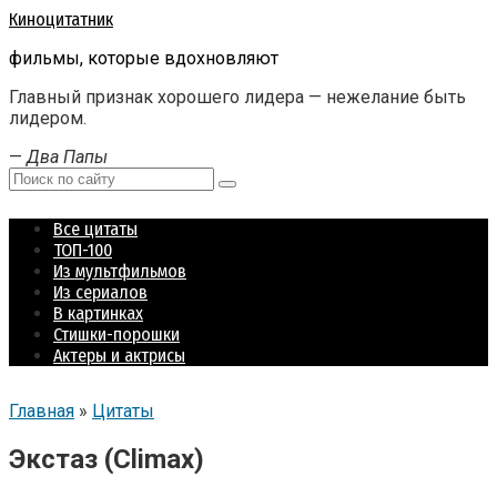
Перейти
Киноцитатник
к
фильмы, которые вдохновляют
контенту
Главный признак хорошего лидера — нежелание быть
лидером.
—
Два Папы
Поиск:
Все цитаты
ТОП-100
Из мультфильмов
Из сериалов
В картинках
Стишки-порошки
Актеры и актрисы
Главная
»
Цитаты
Экстаз (Climax)