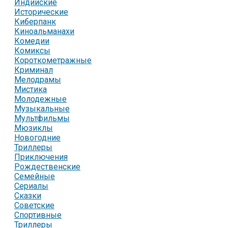
Индийские
Исторические
Киберпанк
Киноальманахи
Комедии
Комиксы
Короткометражные
Криминал
Мелодрамы
Мистика
Молодежные
Музыкальные
Мультфильмы
Мюзиклы
Новогодние
Триллеры
Приключения
Рождественские
Семейные
Сериалы
Сказки
Советские
Спортивные
Триллеры