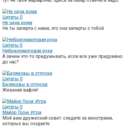
Тут не твои марафоны, здесь за базар отвечать надо.
Цитаты
0
Не одна дома
Не ты заперта с ними, это они заперты с тобой.
Цитаты
0
Небриллиантовая рука
А зачем что-то придумывать, если все уже придумано
до нас?
Цитаты
0
Беляковы в отпуске
Жеваная вафля!
Цитаты
0
Майор Гром: Игра
Мой вам дружеский совет: следите за монстрами,
которых вы создаете.