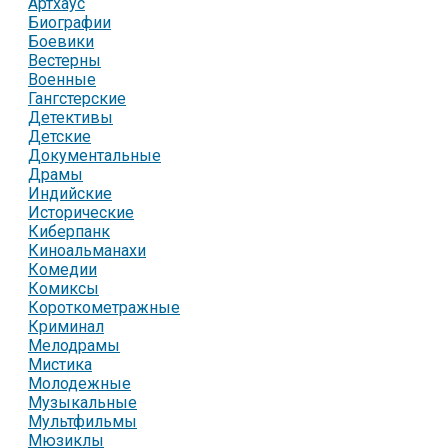
Артхаус
Биографии
Боевики
Вестерны
Военные
Гангстерские
Детективы
Детские
Документальные
Драмы
Индийские
Исторические
Киберпанк
Киноальманахи
Комедии
Комиксы
Короткометражные
Криминал
Мелодрамы
Мистика
Молодежные
Музыкальные
Мультфильмы
Мюзиклы