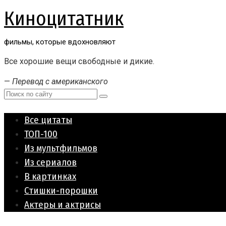
Перейти
Киноцитатник
к
контенту
фильмы, которые вдохновляют
Все хорошие вещи свободные и дикие.
—
Перевод с американского
Поиск:
Все цитаты
ТОП-100
Из мультфильмов
Из сериалов
В картинках
Стишки-порошки
Актеры и актрисы