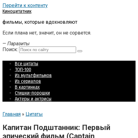
Перейти к контенту
Киноцитатник
фильмы, которые вдохновляют
Если плана нет, значит, он не сорвется.
—
Паразиты
Поиск:
Все цитаты
ТОП-100
Из мультфильмов
Из сериалов
В картинках
Стишки-порошки
Актеры и актрисы
Главная
»
Цитаты
Капитан Подштанник: Первый
эпический фильм (Captain