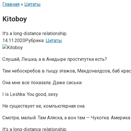
Главная
»
Цитаты
Kitoboy
It's a long-distance relationship.
14.11.2020
Рубрика:
Цитаты
Слушай, Лешка, а в Анадыре проститутки есть?
Там небоскребов в тыщу этажов, Макдоналдсов, баб крас
Она мне все показала. Даже сиськи.
I is Leshka. You good, sexy.
Не существует ее, компьютерная она.
Смотри, малый. Там Аляска, а вон там — Чукотка. Америк
It’s a long-distance relationship.