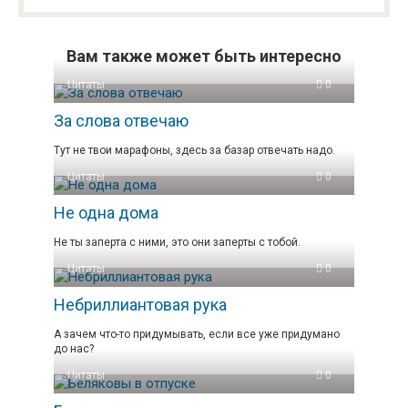
Вам также может быть интересно
Цитаты
0
За слова отвечаю
Тут не твои марафоны, здесь за базар отвечать надо.
Цитаты
0
Не одна дома
Не ты заперта с ними, это они заперты с тобой.
Цитаты
0
Небриллиантовая рука
А зачем что-то придумывать, если все уже придумано
до нас?
Цитаты
0