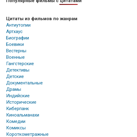
Популярные фильмы с цитатами
Цитаты из фильмов по жанрам
Антиутопии
Артхаус
Биографии
Боевики
Вестерны
Военные
Гангстерские
Детективы
Детские
Документальные
Драмы
Индийские
Исторические
Киберпанк
Киноальманахи
Комедии
Комиксы
Короткометражные