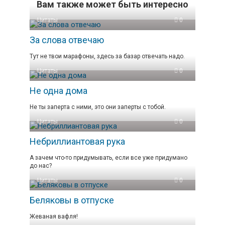
Вам также может быть интересно
Цитаты
0
За слова отвечаю
Тут не твои марафоны, здесь за базар отвечать надо.
Цитаты
0
Не одна дома
Не ты заперта с ними, это они заперты с тобой.
Цитаты
0
Небриллиантовая рука
А зачем что-то придумывать, если все уже придумано
до нас?
Цитаты
0
Беляковы в отпуске
Жеваная вафля!