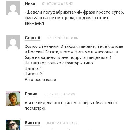
Ника
01.07.2013 в 13:42
«Шевели полуфабрикатами!» фраза просто супер,
фильм пока не смотрела, но думаю стоит
внимания
Сергей
02.07.2013 в 18:06
Фильм отменный! И таких становится все больше
в России! Кстати, в этом фильме в массовке, в
баре на заднем плане подруга танцевала :)
Не хватает только структуры типо:
Цитата 1:
Цитата 2:
А то все в каше
Елена
03.07.2013 в 14:49
А я не видела этот фильм, теперь обязательно
посмотрю.
Виктор
03.07.2013 в 19:12