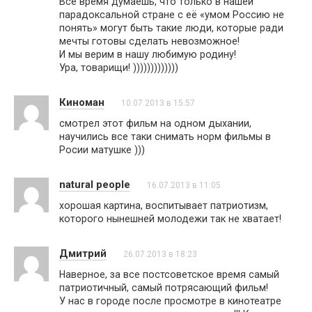
Всё время думаешь, что только в нашей
парадоксальной стране с её «умом Россию не
понять» могут быть такие люди, которые ради
мечты готовы сделать невозможное!
И мы верим в нашу любимую родину!
Ура, товарищи! )))))))))))))
Киноман
10.07.2013 в 15:57
смотрел этот фильм на одном дыхании,
научились все таки снимать норм фильмы в
Росии матушке )))
natural people
16.07.2013 в 11:05
хорошая картина, воспитывает патриотизм,
которого нынешней молодежи так не хватает!
Дмитрий
26.07.2013 в 18:23
Наверное, за все постсоветское время самый
патриотичный, самый потрясающий фильм!
У нас в городе после просмотре в кинотеатре