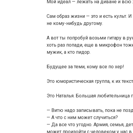
Мой идеал — лежать на диване и всю 
Сам образ жизни — это и есть культ. И
не кому-нибудь другому.
А вот ты попробуй возьми гитару в рук
хоть раз попади, еще в микрофон тоже 
мужик, а кто пидор.
Будущее за теми, кому все по хер!
Это юмористическая группа, к их текс
Это Наталья. Большая любительница 
— Витю надо записывать, пока не позд
— А что с ним может случиться?
— Да все что угодно. Армия, семья, де
может произойти с человеком у нас в