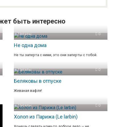
жет быть интересно
Цитаты
0
Не одна дома
Не ты заперта с ними, это они заперты с тобой.
Цитаты
0
Беляковы в отпуске
Жеваная вафля!
Цитаты
0
Холоп из Парижа (Le larbin)
Хочешь сделать кому-то доброе дело — не