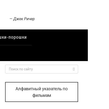
—
Джек Ричер
шки-порошки
Поиск:
Алфавитный указатель по
фильмам