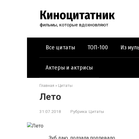
Перейти
к
Киноцитатник
контенту
фильмы, которые вдохновляют
Все цитаты
ТОП-100
Из мул
Актеры и актрисы
Главная
»
Цитаты
Лето
31.07.2018
Рубрика:
Цитаты
Зуб даю, ползала подпевало.