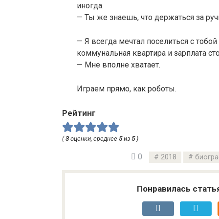
иногда.
— Ты же знаешь, что держаться за руч
— Я всегда мечтал поселиться с тобой
коммунальная квартира и зарплата ст
— Мне вполне хватает.
Играем прямо, как роботы.
Рейтинг
(
3
оценки, среднее
5
из
5
)
0
2018
биогр
Понравилась стать