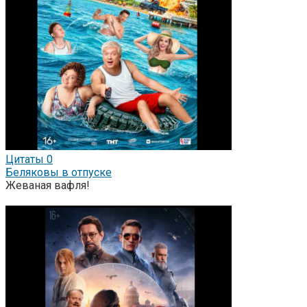
Цитаты
0
Беляковы в отпуске
Жеваная вафля!