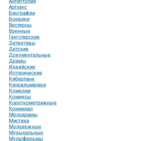
Антиутопии
Артхаус
Биографии
Боевики
Вестерны
Военные
Гангстерские
Детективы
Детские
Документальные
Драмы
Индийские
Исторические
Киберпанк
Киноальманахи
Комедии
Комиксы
Короткометражные
Криминал
Мелодрамы
Мистика
Молодежные
Музыкальные
Мультфильмы