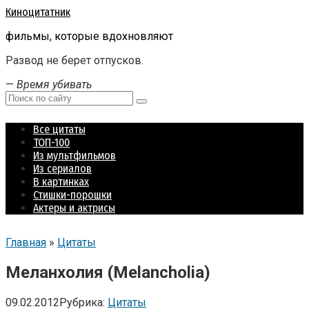
Перейти
Киноцитатник
к
фильмы, которые вдохновляют
контенту
Развод не берет отпусков.
—
Время убивать
Поиск:
Все цитаты
ТОП-100
Из мультфильмов
Из сериалов
В картинках
Стишки-порошки
Актеры и актрисы
Главная
»
Цитаты
Меланхолия (Melancholia)
09.02.2012
Рубрика:
Цитаты