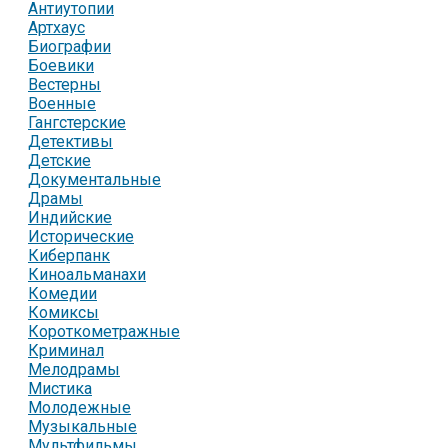
Антиутопии
Артхаус
Биографии
Боевики
Вестерны
Военные
Гангстерские
Детективы
Детские
Документальные
Драмы
Индийские
Исторические
Киберпанк
Киноальманахи
Комедии
Комиксы
Короткометражные
Криминал
Мелодрамы
Мистика
Молодежные
Музыкальные
Мультфильмы