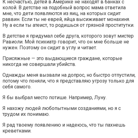
К несчастью, детей в Америке не находят в банках с
колой. В детстве на подобный вопрос мама ответила
мне, что дети появляются из яиц, на которых сидит
раввин. Если ты не еврей, яйца высиживает монахиня.
Ну а если ты атеист, то родишься от грязной проститутки.
В детстве я придумал себе друга, которого зовут мистер
Равиоли. Мой психиатр говорит, что он мне больше не
нужен. Поэтому он сидит в углу и читает.
Присяжные — это выдающиеся граждане, которые
никогда не совершали убийств.
Однажды меня вызвали на допрос, но быстро отпустили,
потому что поняли, что я представляю угрозу только для
себя самого.
Я бы выбрал место потише. Например, Луну.
Я нахожу людей любопытными созданиями, но я с
трудом их понимаю.
Я рад твоему появлению и надеюсь, что ты пахнешь
креветками.