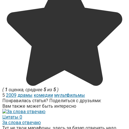
(
1
оценка, среднее
5
из
5
)
5
2009
драмы
комедии
мультфильмы
Понравилась статья? Поделиться с друзьями:
Вам также может быть интересно
Цитаты
0
За слова отвечаю
Тут не твои марафоны, здесь за базар отвечать надо.