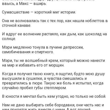
ввысь, а Макс — вширь.
Сумасшествие — короткий миг истории.
Она не волновалась так с тех пор, как нашла ноблеттов в
сточной канаве.
И вдруг ее волнение растаяло, как дым, как шоколад на
солнце.
Мэри медленно тонула в пучине депрессии,
самобичевания и спиртного.
Мэри, ты не волшебный крем, который можно нанести
на мир и избавить его от морщин.
Когда я получил твою книгу, я ощутил, будто мою душу
высушили в сушилке, а чувства смешались и
превратились в пюре. Такую же боль я испытал, когда
случайно пробил губы степплером.
В юности я мечтал быть кем угодно, но только не собой.
Нам не дано выбирать себе бородавки, они часть нас и
нам придется жить вместе с ними. А вот друзей