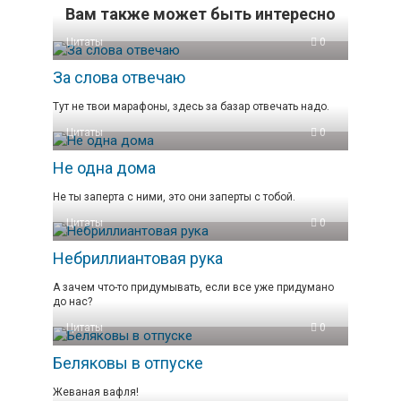
Вам также может быть интересно
Цитаты
0
За слова отвечаю
Тут не твои марафоны, здесь за базар отвечать надо.
Цитаты
0
Не одна дома
Не ты заперта с ними, это они заперты с тобой.
Цитаты
0
Небриллиантовая рука
А зачем что-то придумывать, если все уже придумано
до нас?
Цитаты
0
Беляковы в отпуске
Жеваная вафля!