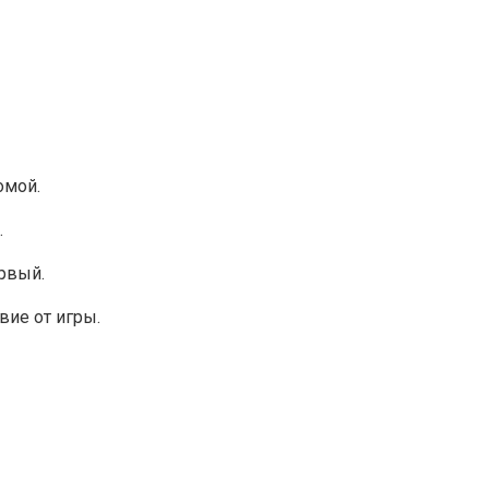
омой.
.
ервый.
вие от игры.