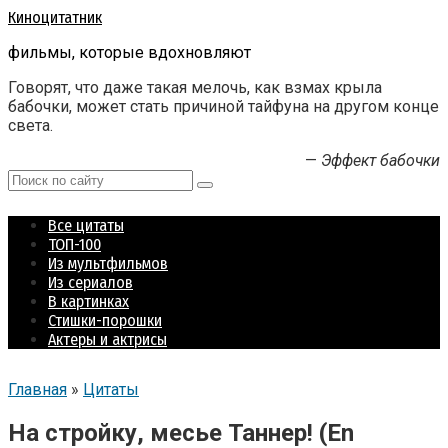
Перейти
Киноцитатник
к
фильмы, которые вдохновляют
контенту
Говорят, что даже такая мелочь, как взмах крыла
бабочки, может стать причиной тайфуна на другом конце
света.
—
Эффект бабочки
Поиск:
Все цитаты
ТОП-100
Из мультфильмов
Из сериалов
В картинках
Стишки-порошки
Актеры и актрисы
Главная
»
Цитаты
На стройку, месье Таннер! (En