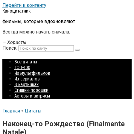
Перейти к контенту
Киноцитатник
фильмы, которые вдохновляют
Всегда можно начать сначала.
—
Хористы
Поиск:
Все цитаты
ТОП-100
Из мультфильмов
Из сериалов
В картинках
Стишки-порошки
Актеры и актрисы
Главная
»
Цитаты
Наконец-то Рождество (Finalmente
Natale)