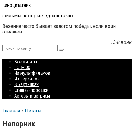
Перейти
Киноцитатник
к
фильмы, которые вдохновляют
контенту
Везение часто бывает залогом победы, если воин
отважен.
—
13-й воин
Поиск:
Все цитаты
ТОП-100
Из мультфильмов
Из сериалов
В картинках
Стишки-порошки
Актеры и актрисы
Главная
»
Цитаты
Напарник