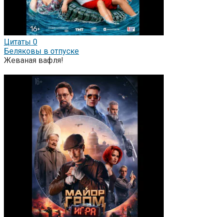
Цитаты
0
Беляковы в отпуске
Жеваная вафля!