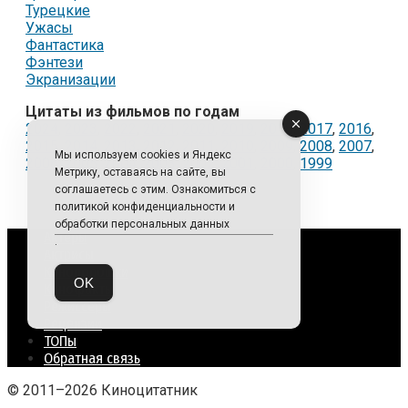
Турецкие
Ужасы
Фантастика
Фэнтези
Экранизации
Цитаты из фильмов по годам
2024
,
2023
,
2022
,
2021
,
2020
,
2019
,
2018
,
2017
,
2016
,
2015
,
2014
,
2013
,
2012
,
2011
,
2010
,
2009
,
2008
,
2007
,
Мы используем cookies и Яндекс
2006
,
2005
,
2004
,
2003
,
2002
,
2001
,
2000
,
1999
Метрику, оставаясь на сайте, вы
соглашаетесь с этим. Ознакомиться с
политикой конфиденциальности и
обработки персональных данных
Актеры
.
Актрисы
Кинопорошки
OK
Кинофакты
Режиссеры
Рецензии
ТОПы
Обратная связь
© 2011–2026 Киноцитатник