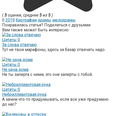
(
3
оценки, среднее
5
из
5
)
0
2019
биографии
драмы
мелодрамы
Понравилась статья? Поделиться с друзьями:
Вам также может быть интересно
Цитаты
0
За слова отвечаю
Тут не твои марафоны, здесь за базар отвечать надо.
Цитаты
0
Не одна дома
Не ты заперта с ними, это они заперты с тобой.
Цитаты
0
Небриллиантовая рука
А зачем что-то придумывать, если все уже придумано
до нас?