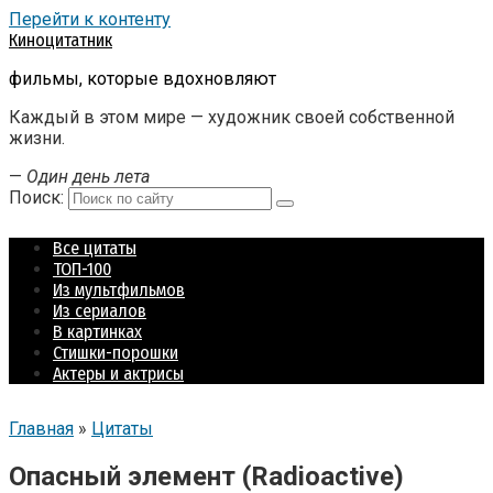
Перейти к контенту
Киноцитатник
фильмы, которые вдохновляют
Каждый в этом мире — художник своей собственной
жизни.
—
Один день лета
Поиск:
Все цитаты
ТОП-100
Из мультфильмов
Из сериалов
В картинках
Стишки-порошки
Актеры и актрисы
Главная
»
Цитаты
Опасный элемент (Radioactive)