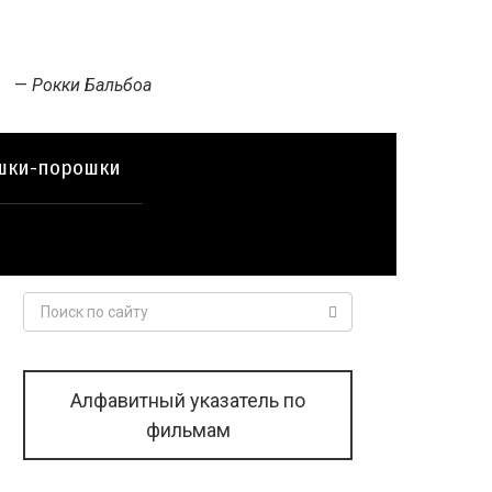
—
Рокки Бальбоа
шки-порошки
Поиск:
Алфавитный указатель по
фильмам