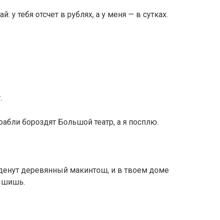
й: у тебя отсчет в рублях, а у меня — в сутках.
.
рабли бороздят Большой театр, а я посплю.
 наденут деревянный макинтош, и в твоем доме
лышишь.