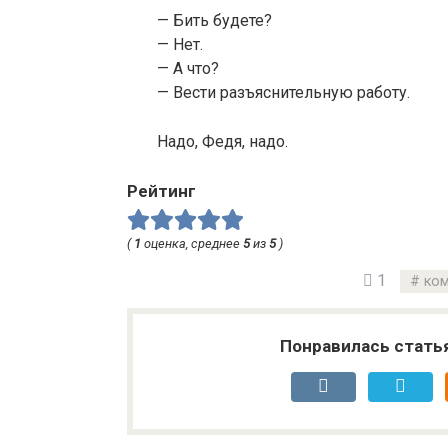
— Бить будете?
— Нет.
— А что?
— Вести разъяснительную работу.
Надо, Федя, надо.
Рейтинг
(
1
оценка, среднее
5
из
5
)
1
ко
Понравилась стать