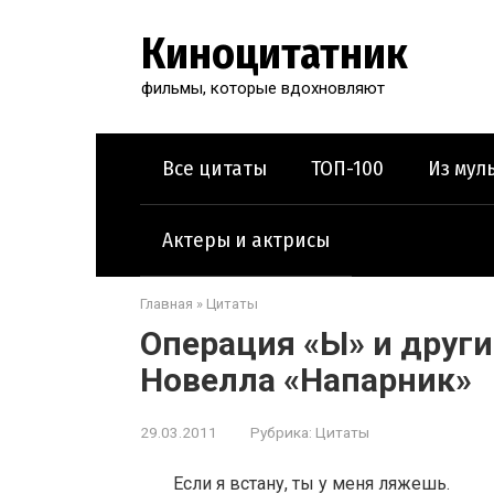
Перейти
к
Киноцитатник
контенту
фильмы, которые вдохновляют
Все цитаты
ТОП-100
Из мул
Актеры и актрисы
Главная
»
Цитаты
Операция «Ы» и друг
Новелла «Напарник»
29.03.2011
Рубрика:
Цитаты
Если я встану, ты у меня ляжешь.