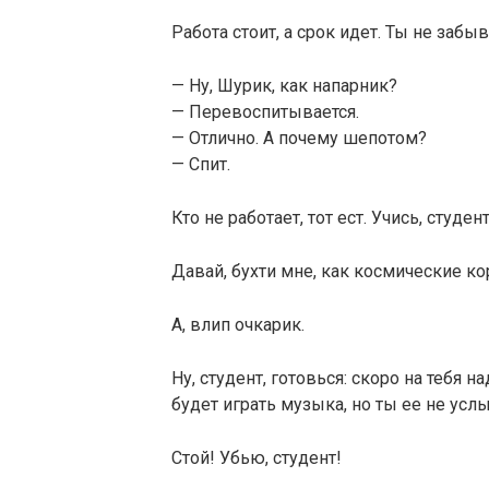
Работа стоит, а срок идет. Ты не забыва
— Ну, Шурик, как напарник?
— Перевоспитывается.
— Отлично. А почему шепотом?
— Спит.
Кто не работает, тот ест. Учись, студент
Давай, бухти мне, как космические ко
А, влип очкарик.
Ну, студент, готовься: скоро на тебя
будет играть музыка, но ты ее не ус
Стой! Убью, студент!