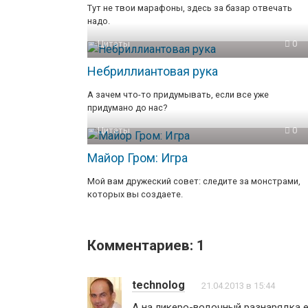
Тут не твои марафоны, здесь за базар отвечать
надо.
Цитаты
0
Небриллиантовая рука
А зачем что-то придумывать, если все уже
придумано до нас?
Цитаты
0
Майор Гром: Игра
Мой вам дружеский совет: следите за монстрами,
которых вы создаете.
Комментариев: 1
technolog
21.04.2013 в 15:44
А на ликеро-водочный разнарядка 