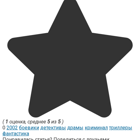
(
1
оценка, среднее
5
из
5
)
0
2002
боевики
детективы
драмы
криминал
триллеры
фантастика
Понравилась статья? Поделиться с друзьями: