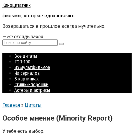
Перейти
Киноцитатник
к
фильмы, которые вдохновляют
контенту
Возвращаться в прошлое всегда мучительно.
—
Не оглядывайся
Поиск:
Все цитаты
ТОП-100
Из мультфильмов
Из сериалов
В картинках
Стишки-порошки
Актеры и актрисы
Главная
»
Цитаты
Особое мнение (Minority Report)
У тебя есть выбор.