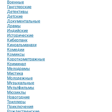
Военные
Гангстерские
Детективы
Детские
Документальные
Драмы
Индийские
Исторические
Киберпанк
Киноальманахи
Комедии
Комиксы
Короткометражные
Криминал
Мелодрамы
Мистика
Молодежные
Музыкальные
Мультфильмы
Мюзиклы
Новогодние
Триллеры
Приключения
Рождественские