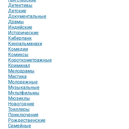
Детективы
Детские
Документальные
Драмы
Индийские
Исторические
Киберпанк
Киноальманахи
Комедии
Комиксы
Короткометражные
Криминал
Мелодрамы
Мистика
Молодежные
Музыкальные
Мультфильмы
Мюзиклы
Новогодние
Триллеры
Приключения
Рождественские
Семейные