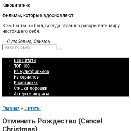
Перейти
Киноцитатник
к
фильмы, которые вдохновляют
контенту
Кем бы ты ни был, всегда страшно раскрывать миру
настоящего себя.
—
С любовью, Саймон
Поиск:
Все цитаты
ТОП-100
Из мультфильмов
Из сериалов
В картинках
Стишки-порошки
Актеры и актрисы
Главная
»
Цитаты
Отменить Рождество (Cancel
Christmas)