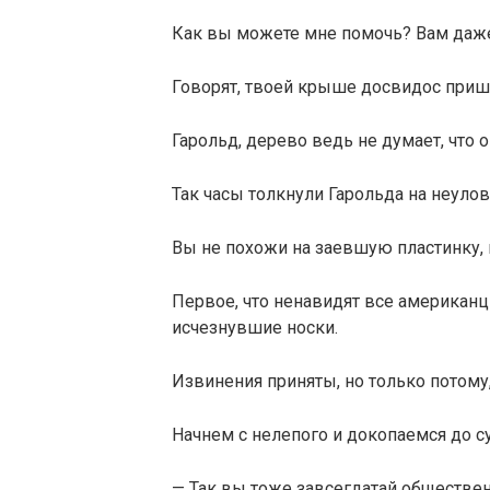
Как вы можете мне помочь? Вам даже
Говорят, твоей крыше досвидос приш
Гарольд, дерево ведь не думает, что 
Так часы толкнули Гарольда на неуло
Вы не похожи на заевшую пластинку, 
Первое, что ненавидят все американцы
исчезнувшие носки.
Извинения приняты, но только потому,
Начнем с нелепого и докопаемся до су
— Так вы тоже завсегдатай обществен