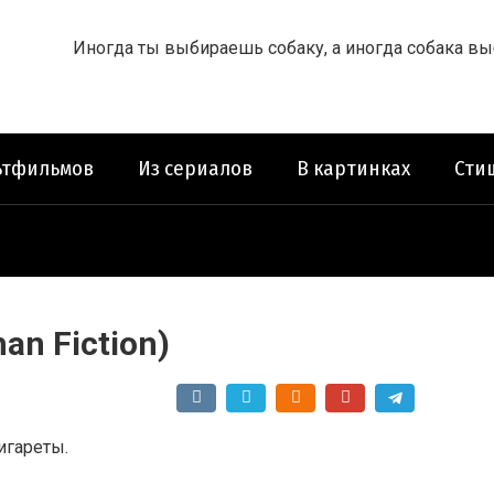
Иногда ты выбираешь собаку, а иногда собака выб
ьтфильмов
Из сериалов
В картинках
Сти
an Fiction)
игареты.