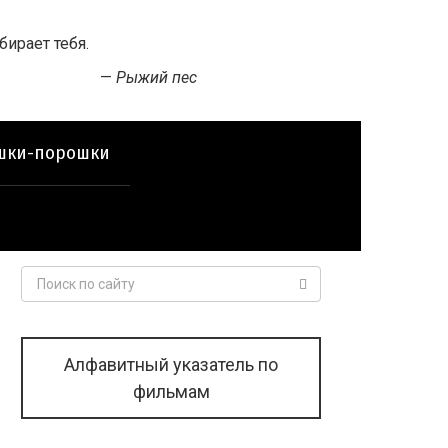
ирает тебя.
—
Рыжий пес
шки-порошки
Поиск:
Алфавитный указатель по
фильмам