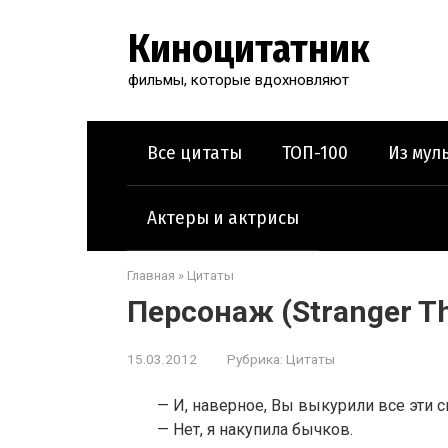
Перейти
к
Киноцитатник
контенту
фильмы, которые вдохновляют
Все цитаты
ТОП-100
Из мул
Актеры и актрисы
Главная
»
Цитаты
Персонаж (Stranger Th
15.03.2012
Рубрика:
Цитаты
— И, наверное, Вы выкурили все эти с
— Нет, я накупила бычков.