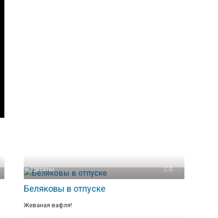
Цитаты
0
Беляковы в отпуске
Жеваная вафля!