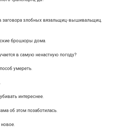
ков заговора злобных вязальщиц-вышивальщиц.
еские брошюры дома.
лучается в самую ненастную погоду?
пособ умереть.
.
 убивать интереснее.
ама об этом позаботилась.
 новое.