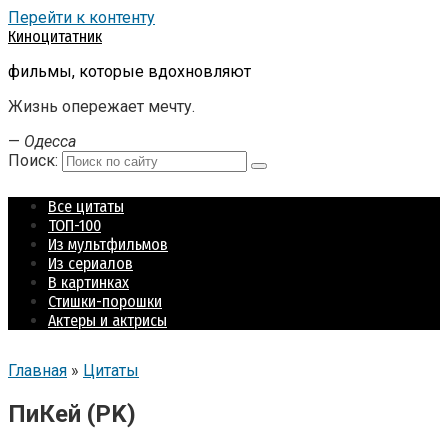
Перейти к контенту
Киноцитатник
фильмы, которые вдохновляют
Жизнь опережает мечту.
—
Одесса
Поиск:
Все цитаты
ТОП-100
Из мультфильмов
Из сериалов
В картинках
Стишки-порошки
Актеры и актрисы
Главная
»
Цитаты
ПиКей (PK)