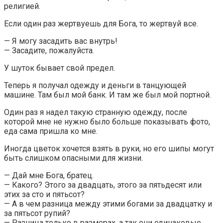
религией.
Если один раз жертвуешь для Бога, то жертвуй все.
— Я могу засадить вас внутрь!
— Засадите, пожалуйста.
У шуток бывает свой предел.
Теперь я получал одежду и деньги в танцующей
машине. Там был мой банк. И там же был мой портной.
Один раз я надел такую странную одежду, после
которой мне не нужно было больше показывать фото,
еда сама пришла ко мне.
Иногда цветок хочется взять в руки, но его шипы могут
быть слишком опасными для жизни.
— Дай мне Бога, братец.
— Какого? Этого за двадцать, этого за пятьдесят или
этих за сто и пятьсот?
— А в чем разница между этими богами за двадцатку и
за пятьсот рупий?
— Разница только в размерах, а так они одинаковые.