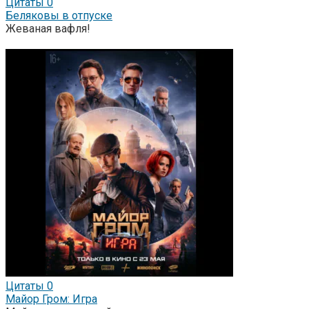
Цитаты
0
Беляковы в отпуске
Жеваная вафля!
Цитаты
0
Майор Гром: Игра