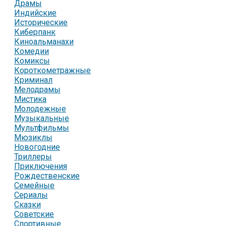
Драмы
Индийские
Исторические
Киберпанк
Киноальманахи
Комедии
Комиксы
Короткометражные
Криминал
Мелодрамы
Мистика
Молодежные
Музыкальные
Мультфильмы
Мюзиклы
Новогодние
Триллеры
Приключения
Рождественские
Семейные
Сериалы
Сказки
Советские
Спортивные