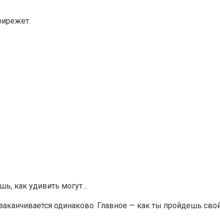
рирежет.
шь, как удивить могут…
 заканчивается одинаково. Главное — как ты пройдешь сво