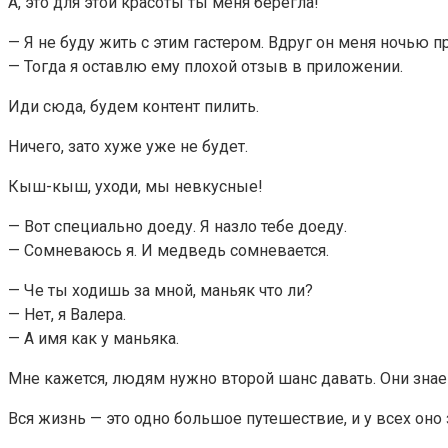
А, это для этой красоты ты меня берегла!
— Я не буду жить с этим гастером. Вдруг он меня ночью п
— Тогда я оставлю ему плохой отзыв в приложении.
Иди сюда, будем контент пилить.
Ничего, зато хуже уже не будет.
Кыш-кыш, уходи, мы невкусные!
— Вот специально доеду. Я назло тебе доеду.
— Сомневаюсь я. И медведь сомневается.
— Че ты ходишь за мной, маньяк что ли?
— Нет, я Валера.
— А имя как у маньяка.
Мне кажется, людям нужно второй шанс давать. Они знае
Вся жизнь — это одно большое путешествие, и у всех оно