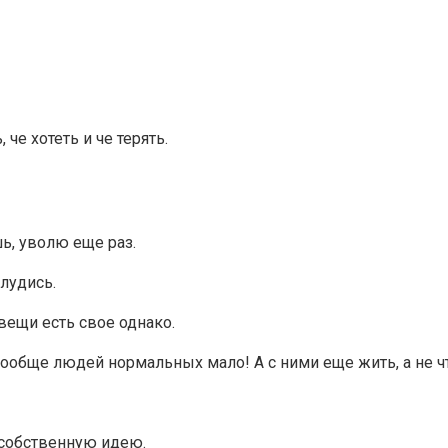
 че хотеть и че терять.
ь, уволю еще раз.
блудись.
вещи есть свое однако.
обще людей нормальных мало! А с ними еще жить, а не ч
 собственную идею.