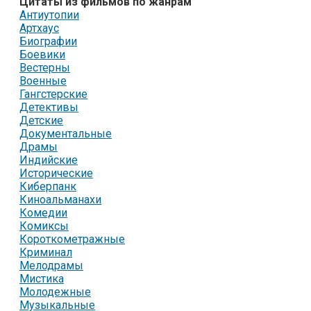
Цитаты из фильмов по жанрам
Антиутопии
Артхаус
Биографии
Боевики
Вестерны
Военные
Гангстерские
Детективы
Детские
Документальные
Драмы
Индийские
Исторические
Киберпанк
Киноальманахи
Комедии
Комиксы
Короткометражные
Криминал
Мелодрамы
Мистика
Молодежные
Музыкальные