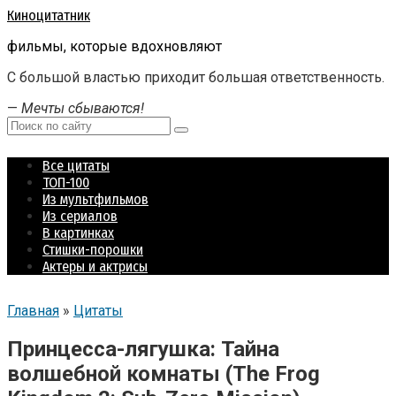
Перейти
Киноцитатник
к
фильмы, которые вдохновляют
контенту
С большой властью приходит большая ответственность.
—
Мечты сбываются!
Поиск:
Все цитаты
ТОП-100
Из мультфильмов
Из сериалов
В картинках
Стишки-порошки
Актеры и актрисы
Главная
»
Цитаты
Принцесса-лягушка: Тайна
волшебной комнаты (The Frog