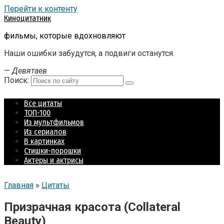
Перейти к контенту
Киноцитатник
фильмы, которые вдохновляют
Наши ошибки забудутся, а подвиги останутся.
—
Девятаев
Поиск:
Все цитаты
ТОП-100
Из мультфильмов
Из сериалов
В картинках
Стишки-порошки
Актеры и актрисы
Главная
»
Цитаты
Призрачная красота (Collateral
Beauty)