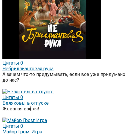
Цитаты
0
Небриллиантовая рука
А зачем что-то придумывать, если все уже придумано
до нас?
Цитаты
0
Беляковы в отпуске
Жеваная вафля!
Цитаты
0
Майор Гром: Игра