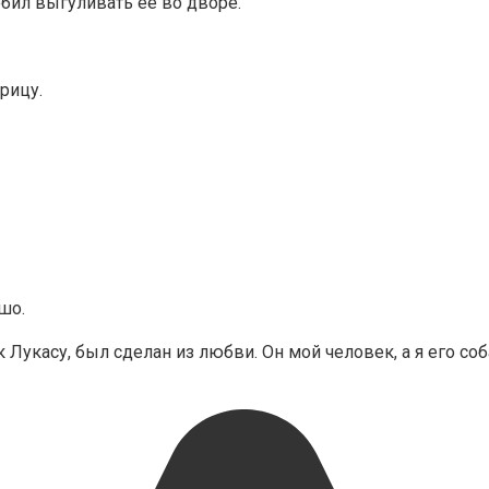
юбил выгуливать ее во дворе.
урицу.
шо.
 Лукасу, был сделан из любви. Он мой человек, а я его соб