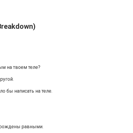
Breakdown)
ым на твоем теле?
ругой.
ло бы написать на теле.
и рождены равными.