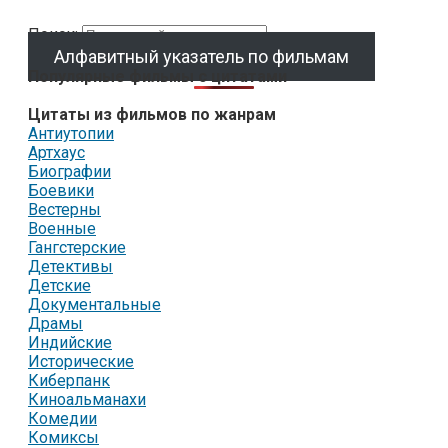
Поиск:
Алфавитный указатель по фильмам
Популярные фильмы с цитатами
Цитаты из фильмов по жанрам
Антиутопии
Артхаус
Биографии
Боевики
Вестерны
Военные
Гангстерские
Детективы
Детские
Документальные
Драмы
Индийские
Исторические
Киберпанк
Киноальманахи
Комедии
Комиксы