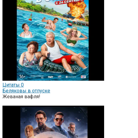
Цитаты
0
Беляковы в отпуске
Жеваная вафля!