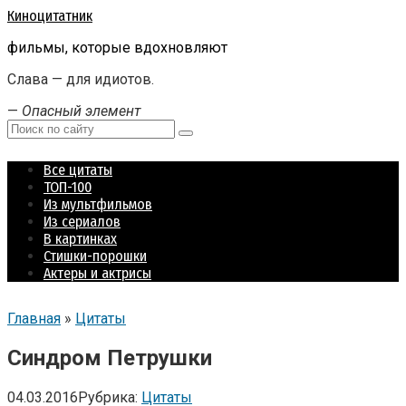
Перейти
Киноцитатник
к
фильмы, которые вдохновляют
контенту
Слава — для идиотов.
—
Опасный элемент
Поиск:
Все цитаты
ТОП-100
Из мультфильмов
Из сериалов
В картинках
Стишки-порошки
Актеры и актрисы
Главная
»
Цитаты
Синдром Петрушки
04.03.2016
Рубрика:
Цитаты